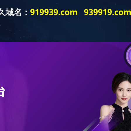
40
首
九游（9Game）官方网站-体育
新
科
代码
页
竞技领航者
闻
研
工程
实业
工程案例
1个水务板块
项目精益管理
1个建设指挥部
环保研究院
5个主力产业
给排水中心站
N个参股公司
业废水治理及
用重点实验室