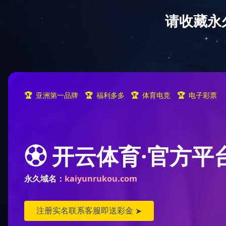
0021
股票
九游（9Game）官
新闻
科研
方网站-体育竞技领
新闻动态
创新平台
融媒中心
技术攻关
航者
中国化学
全国化工
公司概况
科研成果
文化和品牌
安徽省工
业务和资质
资源化利
数智东华
荣誉概览